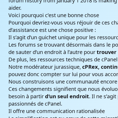
forum history from January 1 2018 is making t
aider.
Voici pourquoi c’est une bonne chose
Pourquoi devriez-vous vous réjouir de ces ch
d’assistance est une chose positive :
Il s’agit d’un guichet unique pour les ressour
Les forums se trouvant désormais dans le por
de sauter d’un endroit à l’autre pour
trouver 
De plus, les ressources techniques de cPane
Notre modérateur jurassique,
cPRex, contin
pouvez donc compter sur lui pour vous acc
Nous construisons une communauté encore p
Ces changements signifient que nous évoluons
besoin à partir
d’un seul endroit
. Il ne s’a
passionnés de cPanel.
Il offre une communication rationalisée