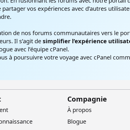
tion. En fusionnant les forums avec notre portail
artager vos expériences avec d’autres utilisateu
ndre.
ation de nos forums communautaires vers le port
eurs. Il s’agit de
simplifier l’expérience utilisa
alogue avec l’équipe cPanel.
ous à poursuivre votre voyage avec cPanel comm
t
Compagnie
ient
À propos
onnaissance
Blogue