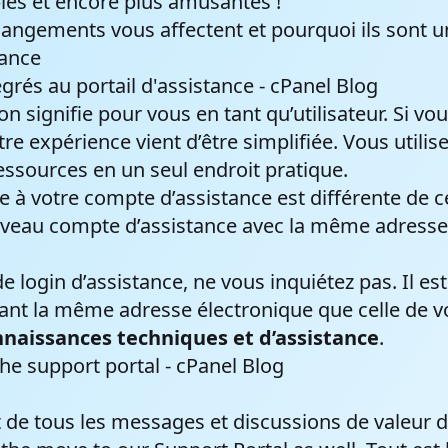
bles et encore plus amusantes !
angements vous affectent et pourquoi ils sont 
tance
e domaine
Certificats SSL
on signifie pour vous en tant qu’utilisateur. Si v
a disponibilité d'un nom
La sécurité et la crédibil
otre expérience vient d’être simplifiée. Vous utilis
 et profitez du meilleur
vous avez besoin pour ob
ressources en un seul endroit pratique.
'hébergement web
confiance de vos visiteu
ée à votre compte d’assistance est différente de c
.
ouveau compte d’assistance avec la même adress
 login d’assistance, ne vous inquiétez pas. Il est
sant la même adresse électronique que celle de vo
naissances techniques et d’assistance
.
 de tous les messages et discussions de valeur d