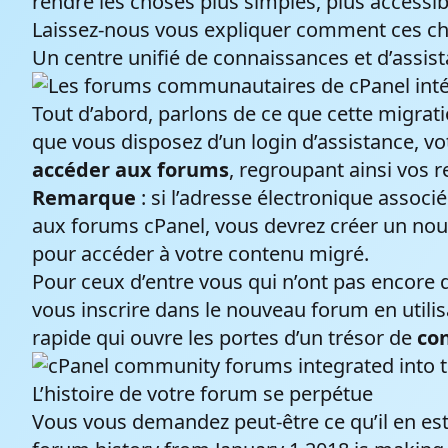
rendre les choses plus simples, plus accessi
Laissez-nous vous expliquer comment ces ch
Un centre unifié de connaissances et d’assis
Hébergement
Noms d
Revendeur
Tout d’abord, parlons de ce que cette migrati
Vérifiez l
que vous disposez d’un
login d’assistance
, v
de domaine
Hébergez le site Web de vos
accéder aux forums
, regroupant ainsi vos 
service d
clients sans avoir à gérer tous les
Remarque
: si l’adresse électronique associ
québécois
aspects techniques
aux forums cPanel
, vous devrez créer un n
pour accéder à votre contenu migré.
Pour ceux d’entre vous qui n’ont pas encore de
vous
inscrire dans le nouveau forum
en utili
rapide qui ouvre les portes d’un trésor de
con
L’histoire de votre forum se perpétue
Vous vous demandez peut-être ce qu’il en est