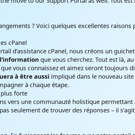
he move to our Support Portal as well. Tout est 
angements ? Voici quelques excellentes raisons po
ces cPanel
tail d’assistance cPanel, nous créons un guichet
l’information
que vous cherchez. Tout est là, au
l que vous connaissez et aimez seront toujours
uera à être aussi
impliqué dans le nouveau site q
ompagner à chaque étape.
lus forte
 vers une communauté holistique permettant à no
git pas seulement de trouver des réponses – il s’